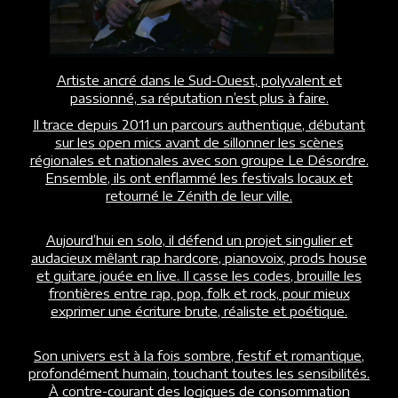
Artiste ancré dans le Sud-Ouest, polyvalent et
passionné, sa réputation n’est plus à faire.
Il trace depuis 2011 un parcours authentique, débutant
sur les open mics avant de sillonner les scènes
régionales et nationales avec son groupe Le Désordre.
Ensemble, ils ont enflammé les festivals locaux et
retourné le Zénith de leur ville.
Aujourd’hui en solo, il défend un projet singulier et
audacieux mêlant rap hardcore, pianovoix, prods house
et guitare jouée en live. Il casse les codes, brouille les
frontières entre rap, pop, folk et rock, pour mieux
exprimer une écriture brute, réaliste et poétique.
Son univers est à la fois sombre, festif et romantique,
profondément humain, touchant toutes les sensibilités.
À contre-courant des logiques de consommation