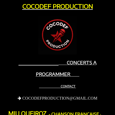
COCODEF PRODUCTION
Services
▼
Références
Labellisation
Contact
Cocodef Production
CONCERTS A
PROGRAMMER
CONTACT
COCODEFPRODUCTION@GMAIL.COM
MIU QUEIROZ
- CHANSON FRANÇAISE ·