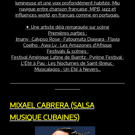
lumineuse et une voix profondément habitée, Miu
navigue entre chanson française, MPB, jazz et
influences world, en français comme en portugais.
✦
Une artiste déjà remarquée sur scène
Premières parties :
Imany · Calypso Rose · Fatoumata Diawara · Flavia
Coelho · Awa Ly · Les Amazones d'Afrique
Festivals & scènes :
Festival Amérique Latine de Biarritz · Pyrène Festival ·
L'Été à Pau · Les Nocturnes de Saint-Brieuc ·
Musicalagos · Un Été à Nevers...
MIXAEL CABRERA (SALSA
MUSIQUE CUBAINES)