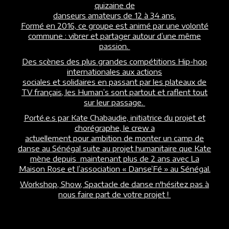
quizaine de
danseurs amateurs de 12 à 34 ans.
Formé en 2016, ce groupe est animé par une volonté
commune : vibrer et partager autour d’une même
passion.
Des scènes des plus grandes compétitions Hip-hop
internationales aux actions
sociales et solidaires en passant par les plateaux de
TV français, les Human’s sont partout et raflent tout
sur leur passage.
Porté.e.s par Kate Chabaudie, initiatrice du projet et
chorégraphe, le crew a
actuellement pour ambition de monter un camp de
danse au Sénégal suite au projet humanitaire que Kate
mène depuis maintenant plus de 2 ans avec La
Maison Rose et l’association « Danse’Fé » au Sénégal.
Workshop, Show, Spactacle de danse n'hésitez pas à
nous faire part de votre projet !