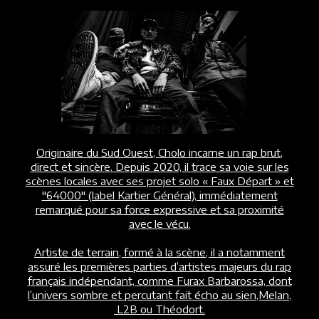
Originaire du Sud Ouest, Cholo incarne un rap brut,
direct et sincère. Depuis 2020, il trace sa voie sur les
scènes locales avec ses projet solo « Faux Départ » et
"64000" (label Kartier Général), immédiatement
remarqué pour sa force expressive et sa proximité
avec le vécu.
Artiste de terrain, formé à la scène, il a notamment
assuré les premières parties d’artistes majeurs du rap
français indépendant, comme Furax Barbarossa, dont
l’univers sombre et percutant fait écho au sien,Melan,
L2B ou Théodort.